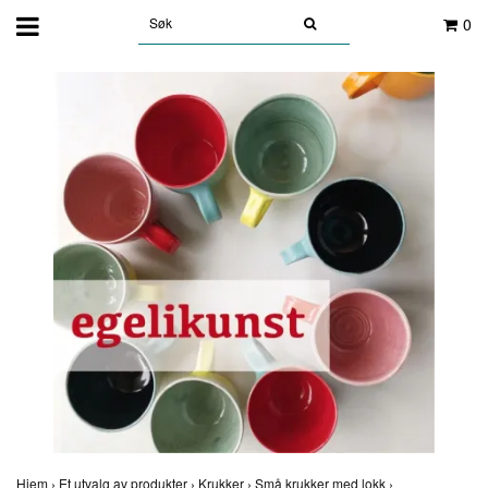
0
Hjem
›
Et utvalg av produkter
›
Krukker
›
Små krukker med lokk
›