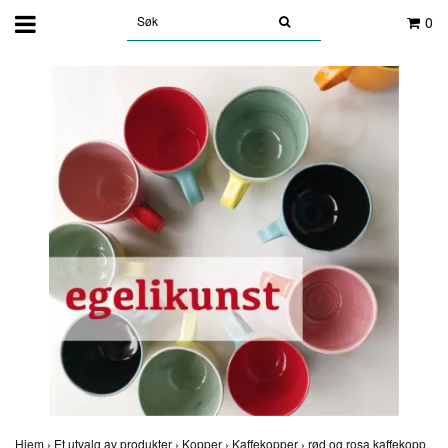
0
Hjem
›
Et utvalg av produkter
›
Kopper
›
Kaffekopper
›
rød og rosa kaffekopp